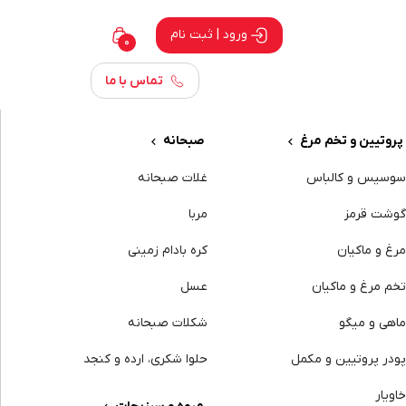
ورود | ثبت نام
0
تماس با ما
پروتیین و تخم مرغ
صبحانه
وسیس و کالباس
غلات صبحانه
وشت قرمز
مربا
رغ و ماکیان
کره بادام زمینی
خم مرغ و ماکیان
عسل
اهی و میگو
شکلات صبحانه
ودر پروتیین و مکمل
حلوا شکری، ارده و کنجد
اویار