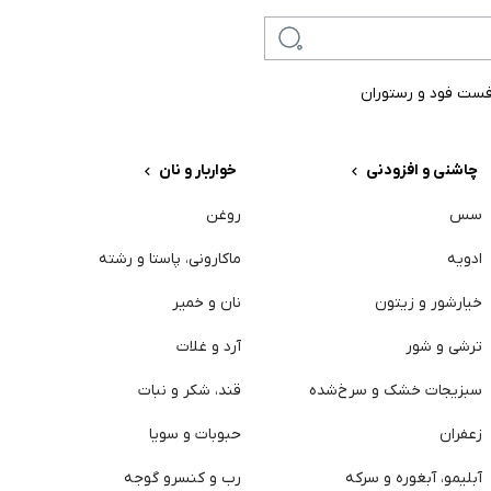
ست فود و رستوران
چاشنی و افزودنی
خواربار و نان
سس
روغن
س
ادویه
ماکارونی، پاستا و رشته
گ
خیارشور و زیتون
نان و خمیر
م
ترشی و شور
آرد و غلات
ت
سبزیجات خشک و سرخ‌شده
قند، شکر و نبات
م
زعفران
حبوبات و سویا
پ
آبلیمو، آبغوره و سرکه
رب و کنسرو گوجه
خ