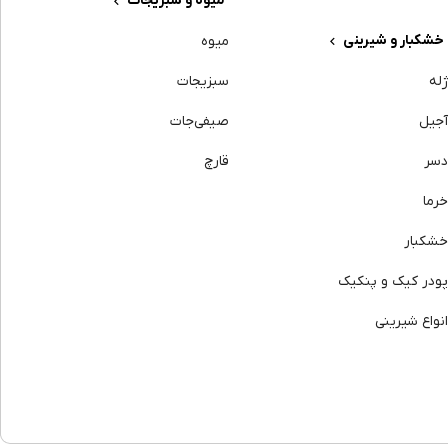
میوه و سبزیجات
خشکبار و شیرینی
میوه
له
سبزیجات
جیل
صیفی‌جات
سر
قارچ
رما
شکبار
ودر کیک و پنکیک
نواع شیرینی