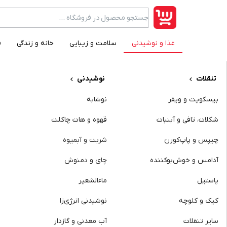
غذا و نوشیدنی
سلامت و زیبایی
خانه و زندگی
ف
category item
تنقلات
نوشیدنی
بیسکویت و ویفر
نوشابه
شکلات، تافی و آبنبات
قهوه و هات چاکلت
چیپس و پاپ‌کورن
شربت و آبمیوه
آدامس و خوش‌بوکننده
چای و دمنوش
پاستیل
ماءالشعیر
کیک و کلوچه
نوشیدنی انرژی‌زا
سایر تنقلات
آب‌ معدنی و گازدار