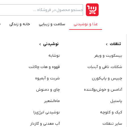
غذا و نوشیدنی
سلامت و زیبایی
خانه و زندگی
ف
category item
تنقلات
نوشیدنی
بیسکویت و ویفر
نوشابه
شکلات، تافی و آبنبات
قهوه و هات چاکلت
چیپس و پاپ‌کورن
شربت و آبمیوه
آدامس و خوش‌بوکننده
چای و دمنوش
پاستیل
ماءالشعیر
کیک و کلوچه
نوشیدنی انرژی‌زا
سایر تنقلات
آب‌ معدنی و گازدار