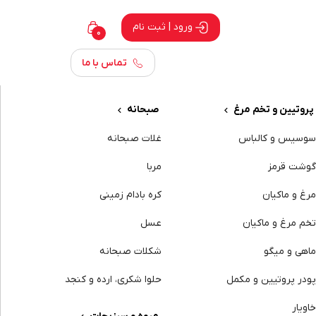
ورود | ثبت نام
0
تماس با ما
پروتیین و تخم مرغ
صبحانه
وسیس و کالباس
غلات صبحانه
وشت قرمز
مربا
رغ و ماکیان
کره بادام زمینی
خم مرغ و ماکیان
عسل
اهی و میگو
شکلات صبحانه
ودر پروتیین و مکمل
حلوا شکری، ارده و کنجد
اویار