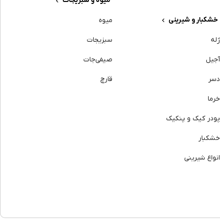
میوه و سبزیجات
خشکبار و شیرینی
میوه
له
سبزیجات
جیل
صیفی‌جات
سر
قارچ
رما
ودر کیک و پنکیک
شکبار
نواع شیرینی