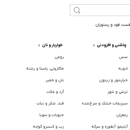
ست فود و رستوران
چاشنی و افزودنی
خواربار و نان
سس
روغن
س
ادویه
ماکارونی، پاستا و رشته
گ
خیارشور و زیتون
نان و خمیر
م
ترشی و شور
آرد و غلات
ت
سبزیجات خشک و سرخ‌شده
قند، شکر و نبات
م
زعفران
حبوبات و سویا
پ
آبلیمو، آبغوره و سرکه
رب و کنسرو گوجه
خ