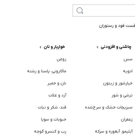
ست فود و رستوران
چاشنی و افزودنی
خواربار و نان
سس
روغن
س
ادویه
ماکارونی، پاستا و رشته
گ
خیارشور و زیتون
نان و خمیر
م
ترشی و شور
آرد و غلات
ت
سبزیجات خشک و سرخ‌شده
قند، شکر و نبات
م
زعفران
حبوبات و سویا
پ
آبلیمو، آبغوره و سرکه
رب و کنسرو گوجه
خ