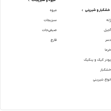
میوه و سبزیجات
خشکبار و شیرینی
میوه
له
سبزیجات
جیل
صیفی‌جات
سر
قارچ
رما
ودر کیک و پنکیک
شکبار
نواع شیرینی