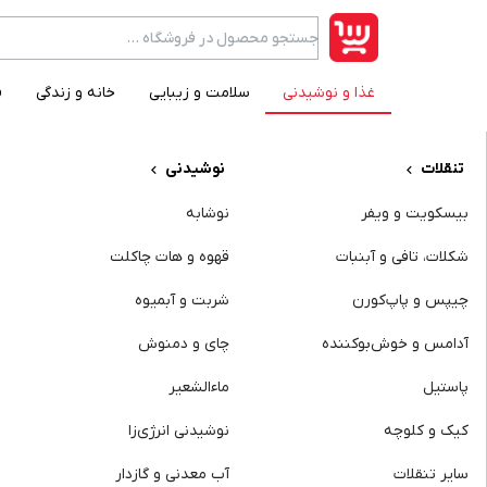
غذا و نوشیدنی
سلامت و زیبایی
خانه و زندگی
ف
category item
تنقلات
نوشیدنی
بیسکویت و ویفر
نوشابه
شکلات، تافی و آبنبات
قهوه و هات چاکلت
چیپس و پاپ‌کورن
شربت و آبمیوه
آدامس و خوش‌بوکننده
چای و دمنوش
پاستیل
ماءالشعیر
کیک و کلوچه
نوشیدنی انرژی‌زا
سایر تنقلات
آب‌ معدنی و گازدار