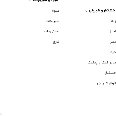
میوه و سبزیجات
خشکبار و شیرینی
میوه
له
سبزیجات
جیل
صیفی‌جات
سر
قارچ
رما
ودر کیک و پنکیک
شکبار
نواع شیرینی