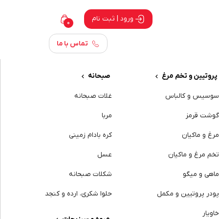
ورود | ثبت نام
0
تماس با ما
پروتیین و تخم مرغ
صبحانه
وسیس و کالباس
غلات صبحانه
وشت قرمز
مربا
رغ و ماکیان
کره بادام زمینی
خم مرغ و ماکیان
عسل
اهی و میگو
شکلات صبحانه
ودر پروتیین و مکمل
حلوا شکری، ارده و کنجد
اویار