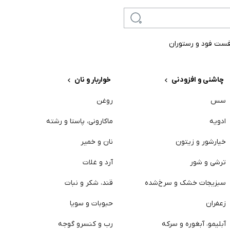
ست فود و رستوران
چاشنی و افزودنی
خواربار و نان
سس
روغن
س
ادویه
ماکارونی، پاستا و رشته
گ
خیارشور و زیتون
نان و خمیر
م
ترشی و شور
آرد و غلات
ت
سبزیجات خشک و سرخ‌شده
قند، شکر و نبات
م
زعفران
حبوبات و سویا
پ
آبلیمو، آبغوره و سرکه
رب و کنسرو گوجه
خ