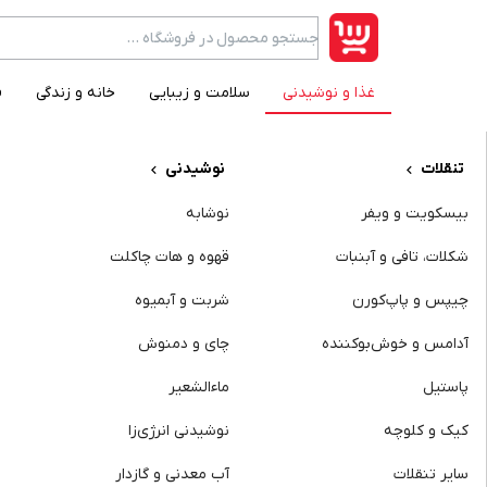
غذا و نوشیدنی
سلامت و زیبایی
خانه و زندگی
ف
category item
تنقلات
نوشیدنی
بیسکویت و ویفر
نوشابه
شکلات، تافی و آبنبات
قهوه و هات چاکلت
چیپس و پاپ‌کورن
شربت و آبمیوه
آدامس و خوش‌بوکننده
چای و دمنوش
پاستیل
ماءالشعیر
کیک و کلوچه
نوشیدنی انرژی‌زا
سایر تنقلات
آب‌ معدنی و گازدار