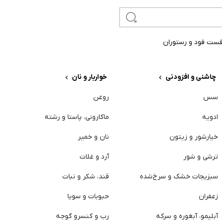
ست فود و رستوران
چاشنی و افزودنی
خواربار و نان
سس
روغن
س
ادویه
ماکارونی، پاستا و رشته
گ
خیارشور و زیتون
نان و خمیر
م
ترشی و شور
آرد و غلات
ت
سبزیجات خشک و سرخ‌شده
قند، شکر و نبات
م
زعفران
حبوبات و سویا
پ
آبلیمو، آبغوره و سرکه
رب و کنسرو گوجه
خ