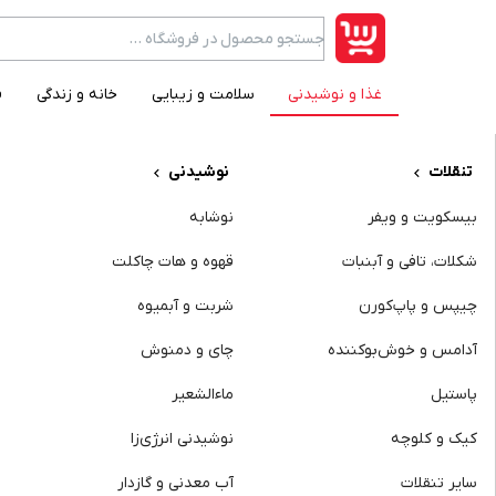
غذا و نوشیدنی
سلامت و زیبایی
خانه و زندگی
ف
category item
تنقلات
نوشیدنی
بیسکویت و ویفر
نوشابه
شکلات، تافی و آبنبات
قهوه و هات چاکلت
چیپس و پاپ‌کورن
شربت و آبمیوه
آدامس و خوش‌بوکننده
چای و دمنوش
پاستیل
ماءالشعیر
کیک و کلوچه
نوشیدنی انرژی‌زا
سایر تنقلات
آب‌ معدنی و گازدار