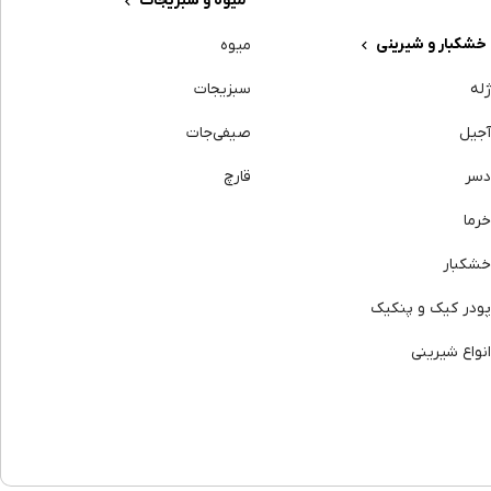
میوه و سبزیجات
خشکبار و شیرینی
میوه
له
سبزیجات
جیل
صیفی‌جات
سر
قارچ
رما
شکبار
ودر کیک و پنکیک
نواع شیرینی