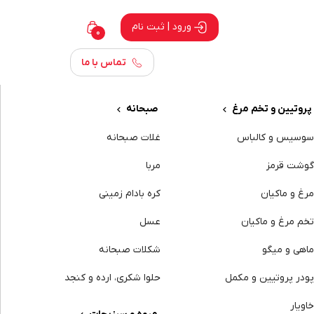
ورود | ثبت نام
0
تماس با ما
پروتیین و تخم مرغ
صبحانه
وسیس و کالباس
غلات صبحانه
وشت قرمز
مربا
رغ و ماکیان
کره بادام زمینی
خم مرغ و ماکیان
عسل
اهی و میگو
شکلات صبحانه
ودر پروتیین و مکمل
حلوا شکری، ارده و کنجد
اویار